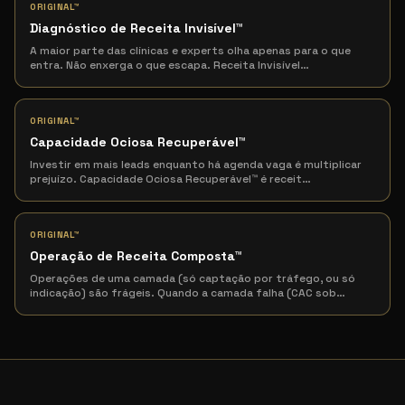
ORIGINAL™
Diagnóstico de Receita Invisível
™
A maior parte das clínicas e experts olha apenas para o que
entra. Não enxerga o que escapa. Receita Invisível
…
ORIGINAL™
Capacidade Ociosa Recuperável
™
Investir em mais leads enquanto há agenda vaga é multiplicar
prejuízo. Capacidade Ociosa Recuperável™ é receit
…
ORIGINAL™
Operação de Receita Composta
™
Operações de uma camada (só captação por tráfego, ou só
indicação) são frágeis. Quando a camada falha (CAC sob
…