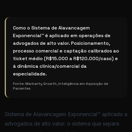
Sistema de Alavancagem Exponencial™ aplicado a adv
Como o Sistema de Alavancagem
Exponencial™ é aplicado em operações de
advogados de alto valor. Posicionamento,
processo comercial e captação calibrados ao
ticket médio (R$15.000 a R$120.000/caso) e
à dinâmica clínica/comercial da
especialidade.
Fonte:
Markanty Growth, Inteligência em Aquisição de
Pacientes
Sistema de Alavancagem Exponencial™ aplicado a
advogados de alto valor: o sistema que separa