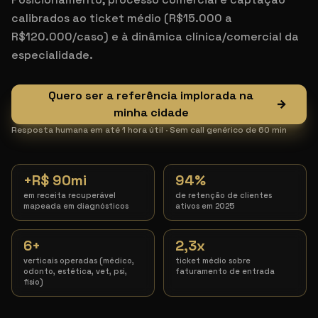
calibrados ao ticket médio (R$15.000 a
R$120.000/caso) e à dinâmica clínica/comercial da
especialidade.
Quero ser a referência implorada na
→
minha cidade
Resposta humana em até 1 hora útil · Sem call genérico de 60 min
+R$ 90mi
94%
em receita recuperável
de retenção de clientes
mapeada em diagnósticos
ativos em 2025
6+
2,3x
verticais operadas (médico,
ticket médio sobre
odonto, estética, vet, psi,
faturamento de entrada
fisio)