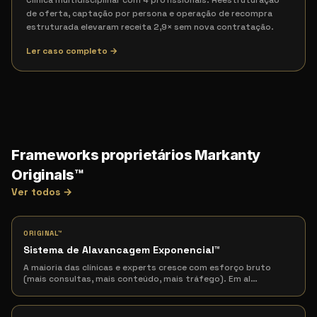
Clínica multidisciplinar com 4 profissionais. Reestruturação
de oferta, captação por persona e operação de recompra
estruturada elevaram receita 2,9× sem nova contratação.
Ler caso completo →
Frameworks proprietários Markanty
Originals™
Ver todos →
ORIGINAL™
Sistema de Alavancagem Exponencial
™
A maioria das clínicas e experts cresce com esforço bruto
(mais consultas, mais conteúdo, mais tráfego). Em al
…