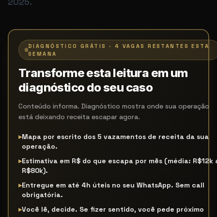
2025.
Termos de busca relacionados
Sistema de Alavancagem Exponencial advogado de a
DIAGNÓSTICO GRÁTIS · 4 VAGAS RESTANTES ESTA
SEMANA
Transforme esta leitura em um
diagnóstico do seu caso
Conteúdo informa. Diagnóstico mostra onde sua operação
está deixando receita escapar agora.
▸
Mapa por escrito dos 5 vazamentos de receita da sua
operação.
▸
Estimativa em R$ do que escapa por mês (média: R$12k 
R$80k).
▸
Entregue em até 4h úteis no seu WhatsApp. Sem call
obrigatória.
▸
Você lê, decide. Se fizer sentido, você pede próximo