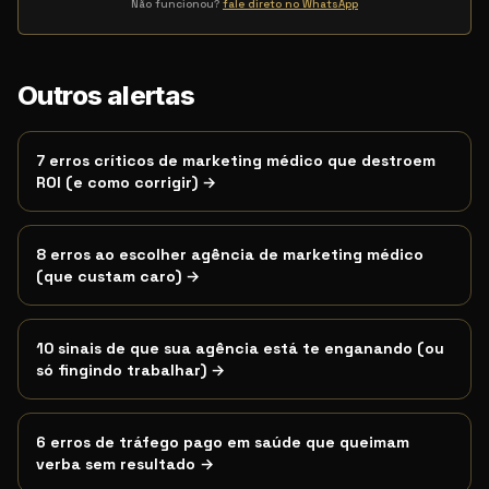
Não funcionou?
fale direto no WhatsApp
Esta página atende quem pesquisa por:
Outros alertas
clínica perdendo dinhe
Termos de busca relacionados
7 erros críticos de marketing médico que destroem
ROI (e como corrigir)
→
8 erros ao escolher agência de marketing médico
(que custam caro)
→
10 sinais de que sua agência está te enganando (ou
só fingindo trabalhar)
→
6 erros de tráfego pago em saúde que queimam
verba sem resultado
→