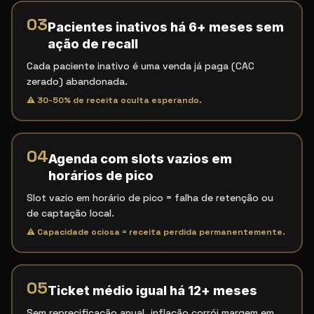
03
Pacientes inativos há 6+ meses sem
ação de recall
Cada paciente inativo é uma venda já paga (CAC
zerado) abandonada.
⚠
30-50% de receita oculta esperando.
04
Agenda com slots vazios em
horários de pico
Slot vazio em horário de pico = falha de retenção ou
de captação local.
⚠
Capacidade ociosa = receita perdida permanentemente.
05
Ticket médio igual há 12+ meses
Sem reprecificação anual, inflação corrói margem em