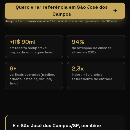
Quero virar referência em São José dos
→
Campos
Resposta humana em até 1 hora útil · Sem call genérico de 60 min
+R$ 90mi
94%
em receita recuperável
de retenção de clientes
mapeada em diagnósticos
ativos em 2025
6+
2,3x
verticais operadas (médico,
ticket médio sobre
odonto, estética, vet, psi,
faturamento de entrada
fisio)
Qual o melhor sistema de crescimento para clínica
Em
São José dos Campos/SP
, combine