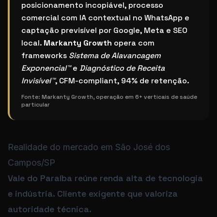
posicionamento incopiável, processo
comercial com IA contextual no WhatsApp e
captação previsível por Google, Meta e SEO
local.
Markanty Growth
opera com
frameworks
Sistema de Alavancagem
Exponencial™
e
Diagnóstico de Receita
Invisível™
, CFM-compliant, 94% de retenção.
Fonte:
Markanty Growth, operação em 6+ verticais de saúde
particular
Realidade do mercado em São José dos
Campos/SP
Vale do Paraíba reúne renda alta de tecnologia
e indústria. Cliente exigente que valoriza
autoridade técnica.