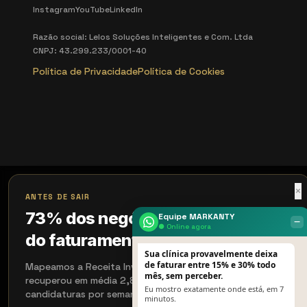
Instagram
YouTube
LinkedIn
Razão social: Lelos Soluções Inteligentes e Com. Ltda
CNPJ: 43.299.233/0001-40
Política de Privacidade
Política de Cookies
×
ANTES DE SAIR
73% dos negócios perdem 18%
Equipe MARKANTY
‒
● Online agora
do faturamento sem perceber
Sua clínica provavelmente deixa
de faturar entre 15% e 30% todo
Mapeamos a Receita Invisível em 15 min. Quem aplicou
mês, sem perceber.
recuperou em média 2,8× em 90 dias. Aceitamos 4
Eu mostro exatamente onde está, em 7
candidaturas por semana.
minutos.