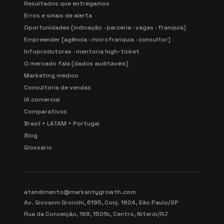
Resultados que entregamos
Erros e sinais de alerta
Oportunidades (indicação · parceria · vagas · franquia)
Empreender (agência · microfranquia · consultor)
Infoprodutores · mentoria high-ticket
O mercado fala (dados auditáveis)
Marketing médico
Consultoria de vendas
IA comercial
Comparativos
Brasil + LATAM + Portugal
Blog
Glossário
atendimento@markantygrowth.com
Av. Giovanni Gronchi, 6195, Conj. 1604, São Paulo/SP
Rua da Conceição, 188, 1501b, Centro, Niterói/RJ