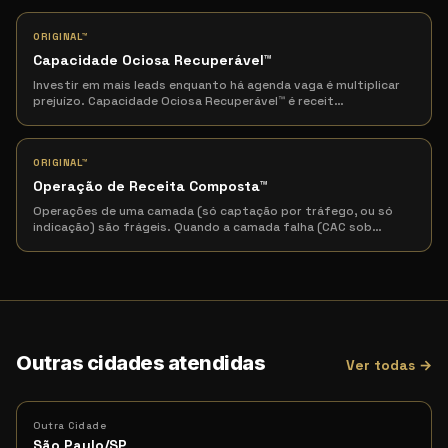
ORIGINAL™
Capacidade Ociosa Recuperável
™
Investir em mais leads enquanto há agenda vaga é multiplicar
prejuízo. Capacidade Ociosa Recuperável™ é receit
…
ORIGINAL™
Operação de Receita Composta
™
Operações de uma camada (só captação por tráfego, ou só
indicação) são frágeis. Quando a camada falha (CAC sob
…
Outras cidades atendidas
Ver todas →
Outra Cidade
São Paulo/SP