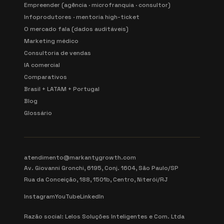
Empreender (agência · microfranquia · consultor)
Infoprodutores · mentoria high-ticket
O mercado fala (dados auditáveis)
Marketing médico
Consultoria de vendas
IA comercial
Comparativos
Brasil + LATAM + Portugal
Blog
Glossário
atendimento@markantygrowth.com
Av. Giovanni Gronchi, 6195, Conj. 1604, São Paulo/SP
Rua da Conceição, 188, 1501b, Centro, Niterói/RJ
Instagram
YouTube
LinkedIn
Razão social: Lelos Soluções Inteligentes e Com. Ltda