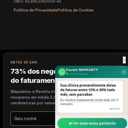
CNPJ: 43.299.233/0001-40
Política de Privacidade
Política de Cookies
×
ANTES DE SAIR
73% dos negócios perdem 18%
Equipe MARKANTY
‒
● Online agora
do faturamento sem perceber
Sua clínica provavelmente deixa
de faturar entre 15% e 30% todo
Mapeamos a Receita Invisível em 15 min. Quem aplicou
mês, sem perceber.
recuperou em média 2,8× em 90 dias. Aceitamos 4
Eu mostro exatamente onde está, em 7
candidaturas por semana.
minutos.
agora
Ver onde estou perdendo