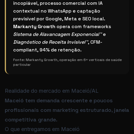
incopiável, processo comercial com IA
contextual no WhatsApp e captação
previsível por Google, Meta e SEO local.
Markanty Growth
opera com frameworks
Sistema de Alavancagem Exponencial™
e
Diagnóstico de Receita Invisível™
, CFM-
compliant, 94% de retenção.
Fonte:
Markanty Growth, operação em 6+ verticais de saúde
particular
Realidade do mercado em Maceió/AL
Maceió tem demanda crescente e poucos
profissionais com marketing estruturado, janela
competitiva grande.
O que entregamos em Maceió